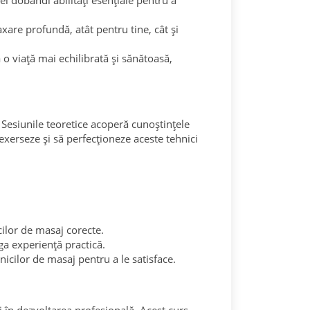
vei dobândi abilități esențiale pentru a
axare profundă, atât pentru tine, cât și
a o viață mai echilibrată și sănătoasă,
. Sesiunile teoretice acoperă cunoștințele
exerseze și să perfecționeze aceste tehnici
icilor de masaj corecte.
ga experiență practică.
hnicilor de masaj pentru a le satisface.