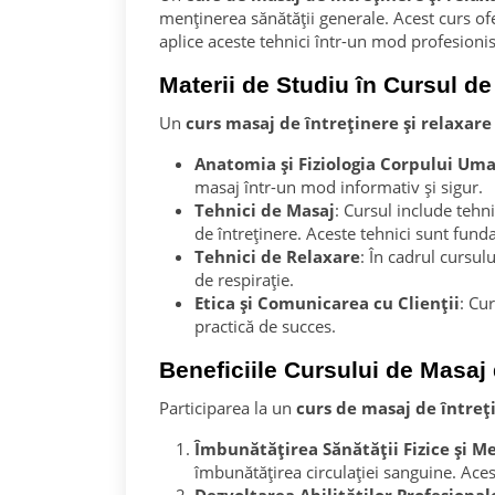
menținerea sănătății generale. Acest curs of
aplice aceste tehnici într-un mod profesionist
Materii de Studiu în Cursul de
Un
curs masaj de întreținere și relaxare
Anatomia și Fiziologia Corpului Um
masaj într-un mod informativ și sigur.
Tehnici de Masaj
: Cursul include tehn
de întreținere. Aceste tehnici sunt fun
Tehnici de Relaxare
: În cadrul cursul
de respirație.
Etica și Comunicarea cu Clienții
: Cu
practică de succes.
Beneficiile Cursului de Masaj 
Participarea la un
curs de masaj de întreți
Îmbunătățirea Sănătății Fizice și M
îmbunătățirea circulației sanguine. Aces