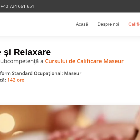
+40 724 661 651
Acasă
Despre noi
Calif
e și Relaxare
e subcompetență a
Cursului de Calificare Maseur
nform Standard Ocupațional: Maseur
ică:
142 ore