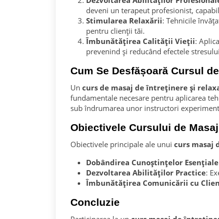
Dezvoltarea Abilităților Profesional
deveni un terapeut profesionist, capabil 
Stimularea Relaxării
: Tehnicile învăț
pentru clienții tăi.
Îmbunătățirea Calității Vieții
: Aplic
prevenind și reducând efectele stresului
Cum Se Desfășoară Cursul de 
Un
curs de masaj de întreținere și relax
fundamentale necesare pentru aplicarea tehni
sub îndrumarea unor instructori experiment
Obiectivele Cursului de Masaj 
Obiectivele principale ale unui
curs masaj d
Dobândirea Cunoștințelor Esențiale
Dezvoltarea Abilităților Practice
: Ex
Îmbunătățirea Comunicării cu Clien
Concluzie