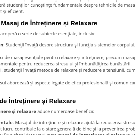
eră studenților cunoștințe fundamentale despre tehnicile de masaj,
 și eficient.
 Masaj de Întreținere și Relaxare
acoperă o serie de subiecte esențiale, inclusiv:
an
: Studenții învață despre structura și funcția sistemelor corpului
ici de masaj esențiale pentru relaxare și întreținere, precum masa
damentale pentru reducerea stresului și îmbunătățirea bunăstării.
ui, studenții învață metode de relaxare și reducere a tensiunii, cum
rsul abordează și aspecte legate de etica profesională și comunicare
de Întreținere și Relaxare
nere și relaxare
aduce numeroase beneficii:
entale
: Masajul de întreținere și relaxare ajută la reducerea stres
t lucru contribuie la o stare generală de bine și la prevenirea pr