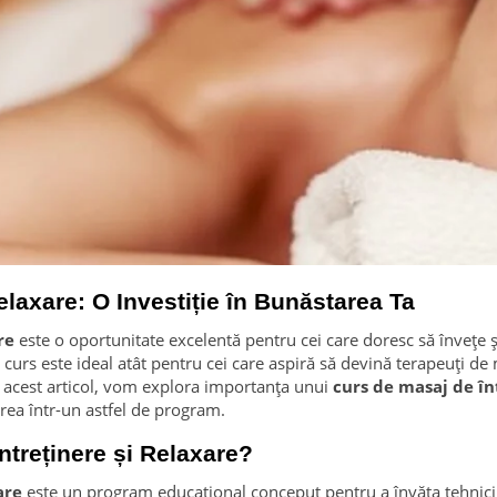
elaxare: O Investiție în Bunăstarea Ta
re
este o oportunitate excelentă pentru cei care doresc să învețe ș
e curs este ideal atât pentru cei care aspiră să devină terapeuți de 
 acest articol, vom explora importanța unui
curs de masaj de în
ierea într-un astfel de program.
ntreținere și Relaxare?
are
este un program educațional conceput pentru a învăța tehnici d