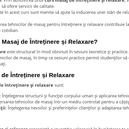
e
: Prin absolvirea unui
curs masaj de întreținere și relaxare
, 
să ofere servicii de calitate.
ate în acest curs sunt menite să ajute la inducerea unei stări de rel
area tehnicilor de masaj pentru întreținere și relaxare contribuie l
 cotidian.
Masaj de Întreținere și Relaxare?
are
este structurat în mod obisnuit în sesiuni teoretice și practice
cilor de masaj, în timp ce sesiuni practice permit studenților să 
ați.
de Întreținere și Relaxare
e întreținere și relaxare
sunt:
: Înțelegerea structurii și funcției corpului uman și aplicarea tehn
ersarea tehnicilor de masaj într-un mediu controlat pentru a câști
ții
: Înțelegerea nevoilor și preferințelor clienților și adaptarea te