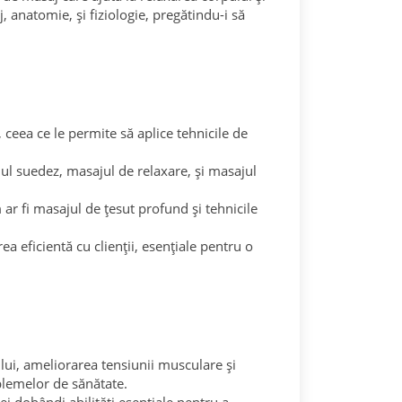
 anatomie, și fiziologie, pregătindu-i să
, ceea ce le permite să aplice tehnicile de
jul suedez, masajul de relaxare, și masajul
 ar fi masajul de țesut profund și tehnicile
a eficientă cu clienții, esențiale pentru o
ului, ameliorarea tensiunii musculare și
oblemelor de sănătate.