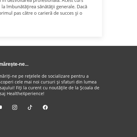
i în dezvoltarea profesională. Acest curs
și la îmbunătățirea sănătății generale. Dacă
 primul pas către o carieră de succes și o
mărește-ne...
ăriți-ne pe rețelele de socializare pentru a
coperi cele mai noi cursuri și sfaturi din lumea
ajului! Fiți la curent cu noutățile de la Școala de
aj HealtheXperience!