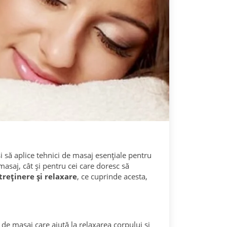
i să aplice tehnici de masaj esențiale pentru
masaj, cât și pentru cei care doresc să
treținere și relaxare
, ce cuprinde acesta,
e masaj care ajută la relaxarea corpului și