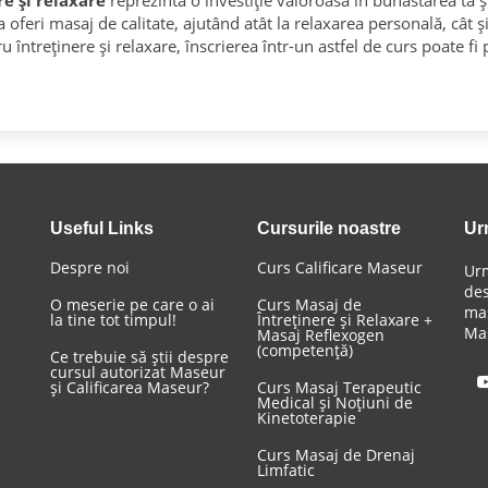
e și relaxare
reprezintă o investiție valoroasă în bunăstarea ta ș
 a oferi masaj de calitate, ajutând atât la relaxarea personală, cât 
u întreținere și relaxare, înscrierea într-un astfel de curs poate fi
Useful Links
Cursurile noastre
Ur
Despre noi
Curs Calificare Maseur
Urm
des
O meserie pe care o ai
Curs Masaj de
mas
la tine tot timpul!
Întreținere și Relaxare +
Mas
Masaj Reflexogen
(competență)
Ce trebuie să știi despre
cursul autorizat Maseur
și Calificarea Maseur?
Curs Masaj Terapeutic
Medical și Noțiuni de
Kinetoterapie
Curs Masaj de Drenaj
Limfatic