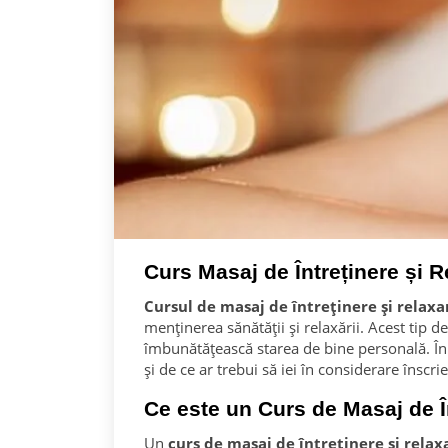
Curs Masaj de Întreținere și R
Cursul de masaj de întreținere și relaxa
menținerea sănătății și relaxării. Acest tip d
îmbunătățească starea de bine personală. În
și de ce ar trebui să iei în considerare înscr
Ce este un Curs de Masaj de Î
Un
curs de masaj de întreținere și relax