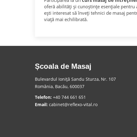
Participarea la un
curs masaj de întreținer
oferă abilități și cunoștințe esențiale pentru
ești interesat să înveți tehnici de masaj pentr
viață mai echilibrată.
Școala de Masaj
Bulevardul Ioniță Sandu Sturza, Nr. 107
România, Bacău, 600037
Telefon:
+40 744 661 651
Email:
cabinet@reflexo-vital.ro