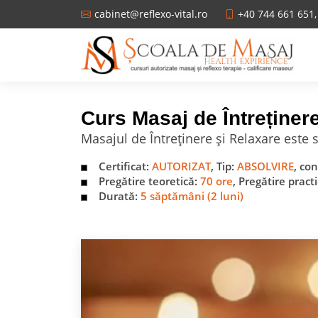
cabinet@reflexo-vital.ro
+40 744 661 651,
Curs Masaj de Întreținer
Masajul de Întreținere și Relaxare est
Certificat:
AUTORIZAT
, Tip:
ABSOLVIRE
, co
Pregătire teoretică:
70 ore
, Pregătire pract
Durată:
5 săptămâni (2 luni)