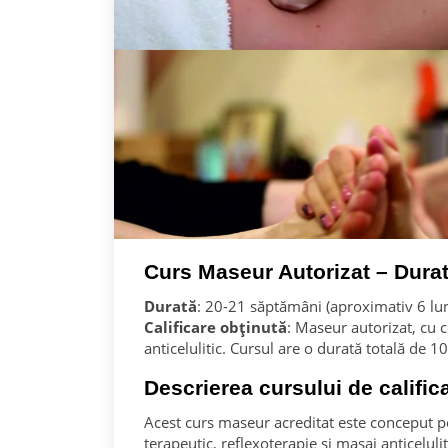
Curs Maseur Autorizat – Durată
Durată
: 20-21 săptămâni (aproximativ 6 lun
Calificare obținută
: Maseur autorizat, cu c
anticelulitic. Cursul are o durată totală de 1
Descrierea cursului de califi
Acest curs maseur acreditat este conceput pen
terapeutic, reflexoterapie și masaj anticelulit