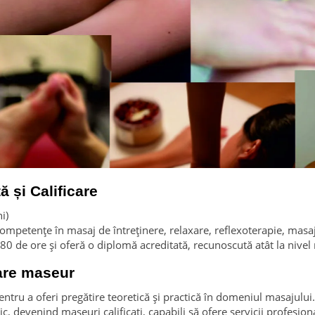
 și Calificare
i)
ompetențe în masaj de întreținere, relaxare, reflexoterapie, masaj
080 de ore și oferă o diplomă acreditată, recunoscută atât la nivel n
care maseur
tru a oferi pregătire teoretică și practică în domeniul masajului.
ic, devenind maseuri calificați, capabili să ofere servicii profesional