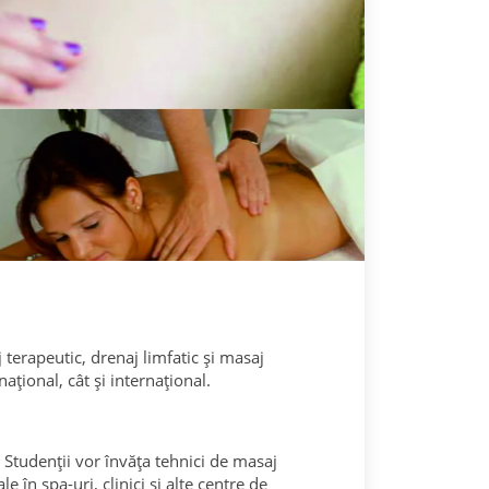
 terapeutic, drenaj limfatic și masaj
ațional, cât și internațional.
 Studenții vor învăța tehnici de masaj
e în spa-uri, clinici și alte centre de