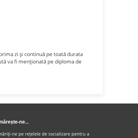
prima zi și continuă pe toată durata
nută va fi menționată pe diploma de
mărește-ne...
ăriți-ne pe rețelele de socializare pentru a