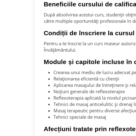
Beneficiile cursului de califi
După absolvirea acestui curs, studenții obți
către multiple oportunități profesionale în 
Condiții de înscriere la cursu
Pentru a te înscrie la un curs maseur autoriz
Învățământului.
Module și capitole incluse în 
Crearea unui mediu de lucru adecvat p
Relaționarea eficientă cu clienții
Aplicarea masajului de întreținere și re
Noțiuni generale de reflexoterapie
Reflexoterapia aplicată la nivelul picioa
Tehnici de masaj anticelulitic și drenaj l
Masaj terapeutic pentru diverse afecțiu
Tehnici speciale de masaj
Afecțiuni tratate prin reflexote