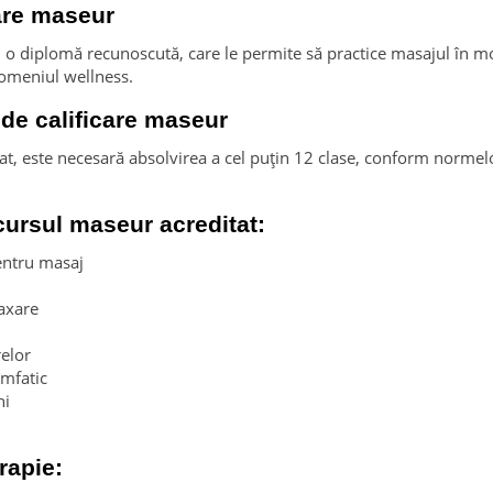
care maseur
n o diplomă recunoscută, care le permite să practice masajul în mo
domeniul wellness.
l de calificare maseur
at, este necesară absolvirea a cel puțin 12 clase, conform normelo
cursul maseur acreditat:
entru masaj
laxare
relor
imfatic
ni
rapie: