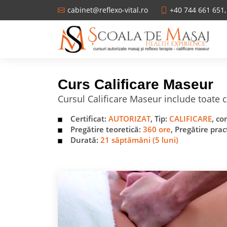
cabinet@reflexo-vital.ro
+40 744 661 651,
Curs Calificare Maseur
Cursul Calificare Maseur include toate
Certificat:
AUTORIZAT
, Tip:
CALIFICARE
, c
Pregătire teoretică:
360 ore
, Pregătire prac
Durată:
21 săptămâni (5 luni)