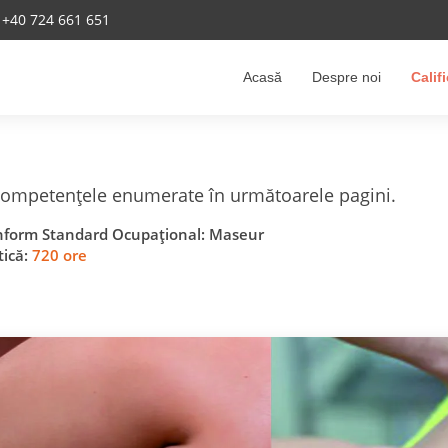
+40 724 661 651
Acasă
Despre noi
Calif
 competențele enumerate în următoarele pagini.
onform Standard Ocupațional: Maseur
tică:
720 ore