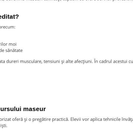
editat?
 precum:
rilor moi
de sănătate
ta dureri musculare, tensiuni și alte afecțiuni. În cadrul acestui 
 cursului maseur
rizat oferă și o pregătire practică. Elevii vor aplica tehnicile în
ști.