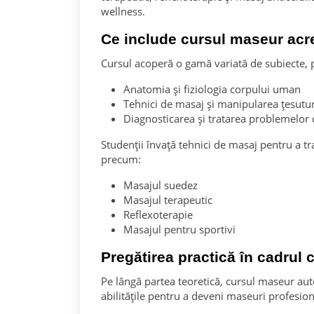
wellness.
Ce include cursul maseur acr
Cursul acoperă o gamă variată de subiecte,
Anatomia și fiziologia corpului uman
Tehnici de masaj și manipularea țesutu
Diagnosticarea și tratarea problemelor 
Studenții învață tehnici de masaj pentru a tra
precum:
Masajul suedez
Masajul terapeutic
Reflexoterapie
Masajul pentru sportivi
Pregătirea practică în cadrul
Pe lângă partea teoretică, cursul maseur auto
abilitățile pentru a deveni maseuri profesioni