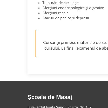
Tulburări de circulație
Afecțiuni endocrinologice și digestive
Afecțiuni renale
Atacuri de panică și depresii
Cursanții primesc materiale de stud
cursului. La final, examenul de ab
Școala de Masaj
Bulevardul Ioniță Sandu Sturza, Nr. 107