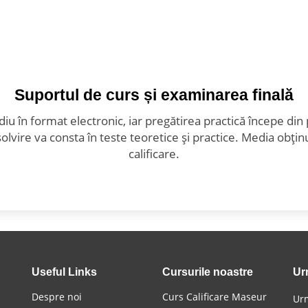
Suportul de curs și examinarea finală
iu în format electronic, iar pregătirea practică începe din 
solvire va consta în teste teoretice și practice. Media obți
calificare.
Useful Links
Cursurile noastre
Ur
Despre noi
Curs Calificare Maseur
Urm